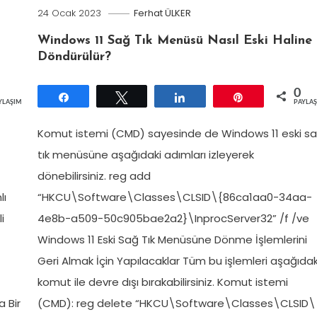
24 Ocak 2023
Ferhat ÜLKER
Windows 11 Sağ Tık Menüsü Nasıl Eski Haline
Döndürülür?
0
Paylaş
Tweetle
Paylaş
Pin
YLAŞIMLAR
PAYLA
Komut istemi (CMD) sayesinde de Windows 11 eski s
tık menüsüne aşağıdaki adımları izleyerek
dönebilirsiniz. reg add
lı
“HKCU\Software\Classes\CLSID\{86ca1aa0-34aa-
i
4e8b-a509-50c905bae2a2}\InprocServer32” /f /ve
Windows 11 Eski Sağ Tık Menüsüne Dönme İşlemlerini
Geri Almak İçin Yapılacaklar Tüm bu işlemleri aşağıdak
komut ile devre dışı bırakabilirsiniz. Komut istemi
 Bir
(CMD): reg delete “HKCU\Software\Classes\CLSID\