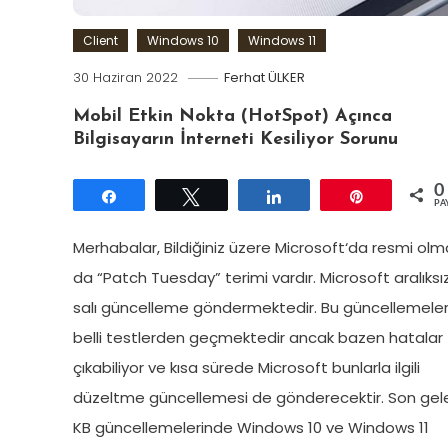
Client
Windows 10
Windows 11
30 Haziran 2022
Ferhat ÜLKER
Mobil Etkin Nokta (HotSpot) Açınca
Bilgisayarın İnterneti Kesiliyor Sorunu
0
Paylaş
Tweetle
Paylaş
Pin
PA
Merhabalar, Bildiğiniz üzere Microsoft‘da resmi ol
da “Patch Tuesday” terimi vardır. Microsoft aralıksı
salı güncelleme göndermektedir. Bu güncellemele
belli testlerden geçmektedir ancak bazen hatalar
çıkabiliyor ve kısa sürede Microsoft bunlarla ilgili
düzeltme güncellemesi de gönderecektir. Son gel
KB güncellemelerinde Windows 10 ve Windows 11