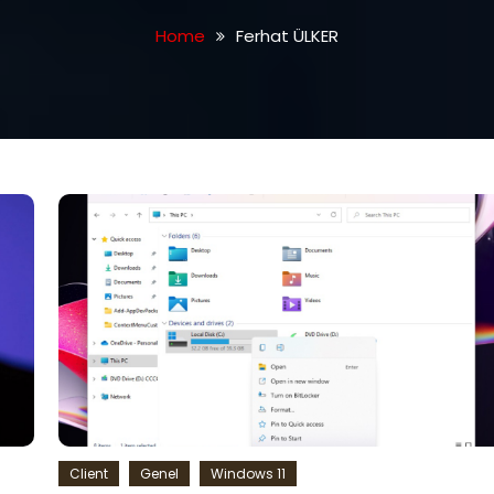
Home
Ferhat ÜLKER
Client
Genel
Windows 11