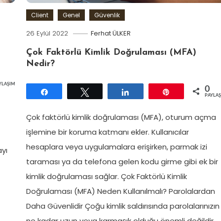
Client
Genel
Güvenlik
26 Eylül 2022
Ferhat ÜLKER
Çok Faktörlü Kimlik Doğrulaması (MFA)
Nedir?
YLAŞIMLAR
0
Paylaş
Tweetle
Paylaş
Pin
PAYLA
Çok faktörlü kimlik doğrulaması (MFA), oturum açma
işlemine bir koruma katmanı ekler. Kullanıcılar
hesaplara veya uygulamalara erişirken, parmak izi
ayı
taraması ya da telefona gelen kodu girme gibi ek bir
kimlik doğrulaması sağlar. Çok Faktörlü Kimlik
Doğrulaması (MFA) Neden Kullanılmalı? Parolalardan
Daha Güvenlidir Çoğu kimlik saldırısında parolalarınızın
ne kadar uzun veya karmaşık olduğu önemli değildir.