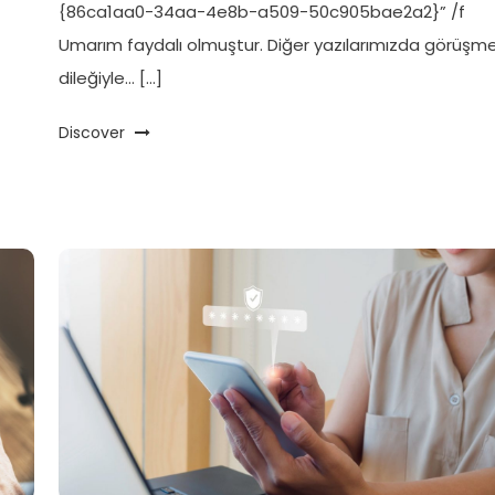
{86ca1aa0-34aa-4e8b-a509-50c905bae2a2}” /f
Umarım faydalı olmuştur. Diğer yazılarımızda görüşm
dileğiyle… […]
Discover