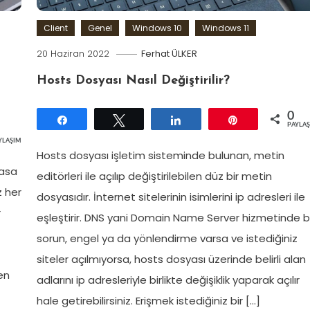
Client
Genel
Windows 10
Windows 11
20 Haziran 2022
Ferhat ÜLKER
Hosts Dosyası Nasıl Değiştirilir?
0
Paylaş
Tweetle
Paylaş
Pin
PAYLA
YLAŞIMLAR
Hosts dosyası işletim sisteminde bulunan, metin
masa
editörleri ile açılıp değiştirilebilen düz bir metin
z her
dosyasıdır. İnternet sitelerinin isimlerini ip adresleri ile
r
eşleştirir. DNS yani Domain Name Server hizmetinde b
sorun, engel ya da yönlendirme varsa ve istediğiniz
siteler açılmıyorsa, hosts dosyası üzerinde belirli alan
en
adlarını ip adresleriyle birlikte değişiklik yaparak açılır
hale getirebilirsiniz. Erişmek istediğiniz bir […]