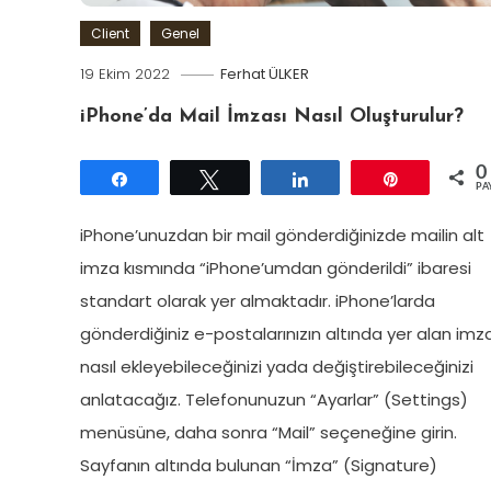
Client
Genel
19 Ekim 2022
Ferhat ÜLKER
iPhone’da Mail İmzası Nasıl Oluşturulur?
0
Paylaş
Tweetle
Paylaş
Pin
PA
iPhone’unuzdan bir mail gönderdiğinizde mailin alt
imza kısmında “iPhone’umdan gönderildi” ibaresi
standart olarak yer almaktadır. iPhone’larda
gönderdiğiniz e-postalarınızın altında yer alan imz
nasıl ekleyebileceğinizi yada değiştirebileceğinizi
anlatacağız. Telefonunuzun “Ayarlar” (Settings)
menüsüne, daha sonra “Mail” seçeneğine girin.
Sayfanın altında bulunan “İmza” (Signature)