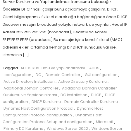
Server Kurulumu ve Yapılandırılması konusuna bakacağız.
Öncelikle DHCP nasıl çalışır bunu açıklamaya çalışalım. DHCP,
Client bilgisayarımız fiziksel olarak ağa bağlandığında önce DHCP
Discover mesajını broadcast yoluyla network de yayınlar. Hedef IP
Adresi 255.255.255.255 (broadcast), Hedef Mac Adresi
FF:FF:FF:FF:FF:FF (broadcast) Bu mesajın içine kendi fiziksel (MAC)
adresini ekler. Ortamda herhangi bir DHCP sunucusu var ise,
istemcinin […]
Tagged
AD DS kurulumu ve yapılandırması
,
ADDS
,
confuguration
,
DC
,
Domain Controller
,
GUI configuration
,
Active Directory Installation
,
Active Directory Kurulumu
,
Additional Domain Controller
,
Additional Domain Controller
Kurulumu ve Yapılandırılması
,
DC Installation
,
DHCP
,
DHCP
configuration
,
DHCP Kurulumu
,
Domain Controller Kurulumu
,
Dynamic Host Configuration Protocol
,
Dynamic Host
Configuration Protocol configuration
,
Dynamic Host
Configuration Protocol Setup and configuration
,
Microsoft
,
Primary DC Kurulumu
,
Windows Server 2022
,
Windows Server