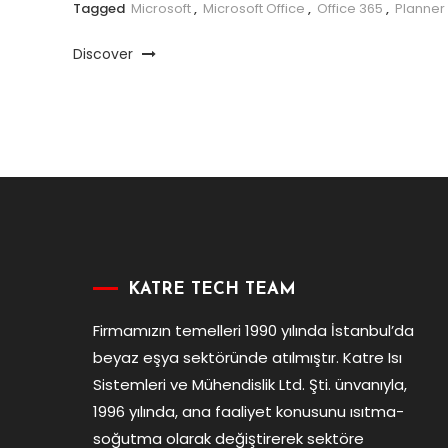
Tagged
Microsoft
,
Microsoft Office
,
Office 365
,
Planner
Discover
KATRE TECH TEAM
Firmamızın temelleri 1990 yılında İstanbul’da
beyaz eşya sektöründe atılmıştır. Katre Isı
Sistemleri ve Mühendislik Ltd. Şti. ünvanıyla,
1996 yılında, ana faaliyet konusunu ısıtma-
soğutma olarak değiştirerek sektöre