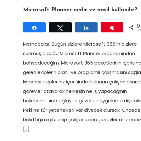
Microsoft Planner nedir ve nasıl kullanılır?
0
Paylaş
Tweetle
Paylaş
Pin
PA
Merhabalar, Bugün sizlere Microsoft 365’in bizlere
sunmuş olduğu Microsoft Planner programından
bahsedeceğim. Microsoft 365 paketlerinin içerisin
gelen ekiplerin planlı ve programlı çalışmasını sağl
kısacası ekipleriniz içerisinde bulunan çalışanlarınız
görevler atayarak herkesin ne iş yapacağının
belirlenmesini sağlayan güzel bir uygulama diyebilir
Peki ne tür yetenekleri var diyecek olursak. Önced
belirttiğim gibi ekip çalışanlarına görevler atamanız
[…]