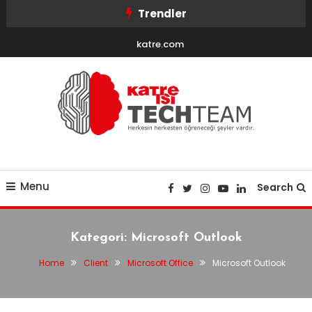
Skip
Trendler
To
katre.com
Content
Herkesin herkesten öğreneceği şeyler vardır
KatreTechTeam
Menu
Search
Kategori:
Microsoft Outlook
Home
Client
Microsoft Office
Microsoft Outlook