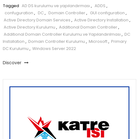
Tagged
AD DS kurulumu ve yapılandırması
,
ADDS
,
confuguration
,
DC
,
Domain Controller
,
GUI configuration
,
Active Directory Domain Services
,
Active Directory Installation
,
Active Directory Kurulumu
,
Additional Domain Controller
,
Additional Domain Controller Kurulumu ve Yapılandırılması
,
DC
Installation
,
Domain Controller Kurulumu
,
Microsoft
,
Primary
DC Kurulumu
,
Windows Server 2022
Discover