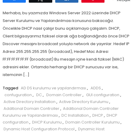
PAYLAŞIML
Merhaba, bu yazımızda Windows Server 2022 üzerinde DHCP
Server Kurulumu ve Yapılandırılması konusuna bakacağız.
Öncelikle DHCP nasıl çalışır bunu açıklamaya çalışalım. DHCP,
Client bilgisayarımız fiziksel olarak ağa bağlandığında önce DHCP
Discover mesajını broadcast yoluyla network de yayınlar. Hedef IP
Adresi 255.255.255.255 (broadcast), Hedef Mac Adresi
FF:FF:FF:FF:FF:FF (broadcast) Bu mesajın içine kendi fiziksel (MAC)
adresini ekler. Ortamda herhangi bir DHCP sunucusu var ise,
istemcinin […]
Tagged
AD DS kurulumu ve yapılandırması
,
ADDS
,
confuguration
,
DC
,
Domain Controller
,
GUI configuration
,
Active Directory Installation
,
Active Directory Kurulumu
,
Additional Domain Controller
,
Additional Domain Controller
Kurulumu ve Yapılandırılması
,
DC Installation
,
DHCP
,
DHCP
configuration
,
DHCP Kurulumu
,
Domain Controller Kurulumu
,
Dynamic Host Configuration Protocol
,
Dynamic Host