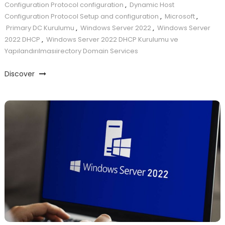
Configuration Protocol configuration
,
Dynamic Host
Configuration Protocol Setup and configuration
,
Microsoft
,
Primary DC Kurulumu
,
Windows Server 2022
,
Windows Server
2022 DHCP
,
Windows Server 2022 DHCP Kurulumu ve
Yapılandırılmasıirectory Domain Services
Discover