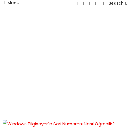
Menu
Search
Windows
Seri
Numarası
Öğrenme
Home
Windows
Seri
Numarası
Öğrenme