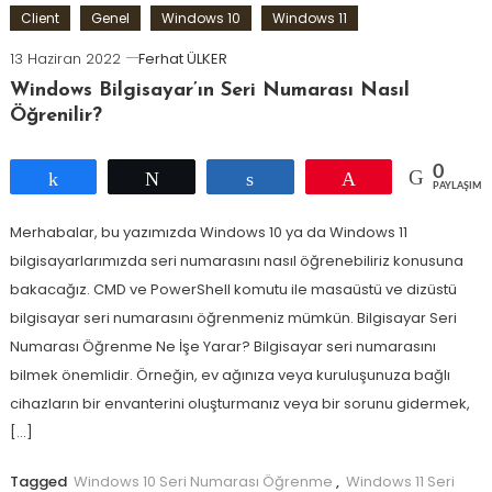
Client
Genel
Windows 10
Windows 11
13 Haziran 2022
Ferhat ÜLKER
Windows Bilgisayar’ın Seri Numarası Nasıl
Öğrenilir?
0
Paylaş
Tweetle
Paylaş
Pin
PAYLAŞIML
Merhabalar, bu yazımızda Windows 10 ya da Windows 11
bilgisayarlarımızda seri numarasını nasıl öğrenebiliriz konusuna
bakacağız. CMD ve PowerShell komutu ile masaüstü ve dizüstü
bilgisayar seri numarasını öğrenmeniz mümkün. Bilgisayar Seri
Numarası Öğrenme Ne İşe Yarar? Bilgisayar seri numarasını
bilmek önemlidir. Örneğin, ev ağınıza veya kuruluşunuza bağlı
cihazların bir envanterini oluşturmanız veya bir sorunu gidermek,
[…]
Tagged
Windows 10 Seri Numarası Öğrenme
,
Windows 11 Seri