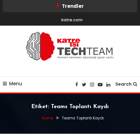
Skip
Trendler
To
katre.com
Content
Herkesin herkesten öğreneceği şeyler vardır
KatreTechTeam
Menu
Search
Etiket:
Teams Toplantı Kaydı
Home
Teams Toplantı Kaydı