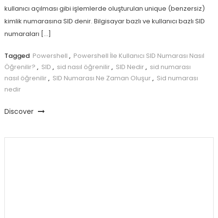
kullanıcı açılması gibi işlemlerde oluşturulan unique (benzersiz)
kimlik numarasına SID denir. Bilgisayar bazlı ve kullanıcı bazlı SID
numaraları […]
Tagged
Powershell
,
Powershell İle Kullanıcı SID Numarası Nasıl
Öğrenilir?
,
SID
,
sid nasıl öğrenilir
,
SID Nedir
,
sid numarası
nasıl öğrenilir
,
SID Numarası Ne Zaman Oluşur
,
Sid numarası
nedir
Discover