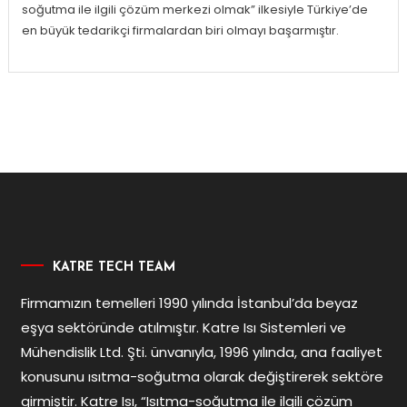
soğutma ile ilgili çözüm merkezi olmak” ilkesiyle Türkiye’de
en büyük tedarikçi firmalardan biri olmayı başarmıştır.
KATRE TECH TEAM
Firmamızın temelleri 1990 yılında İstanbul’da beyaz
eşya sektöründe atılmıştır. Katre Isı Sistemleri ve
Mühendislik Ltd. Şti. ünvanıyla, 1996 yılında, ana faaliyet
konusunu ısıtma-soğutma olarak değiştirerek sektöre
girmiştir. Katre Isı, “Isıtma-soğutma ile ilgili çözüm