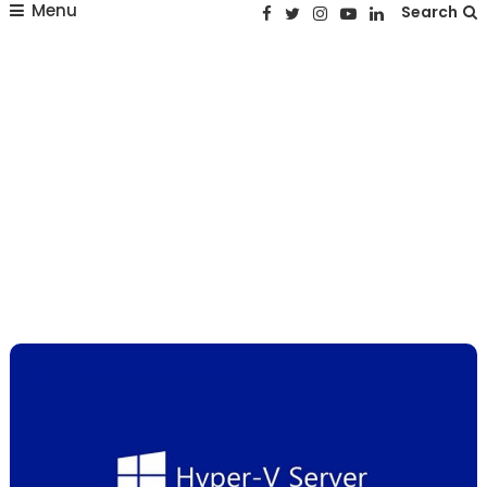
Menu
Search
Hyper-V
Kurulumu
Home
Hyper-V
Kurulumu