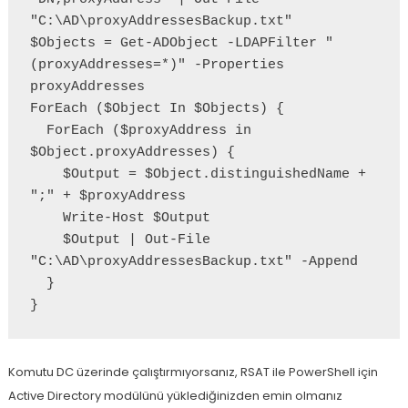
"C:\AD\proxyAddressesBackup.txt"

$Objects = Get-ADObject -LDAPFilter "
(proxyAddresses=*)" -Properties 
proxyAddresses

ForEach ($Object In $Objects) {

  ForEach ($proxyAddress in 
$Object.proxyAddresses) {

    $Output = $Object.distinguishedName + 
";" + $proxyAddress

    Write-Host $Output

    $Output | Out-File 
"C:\AD\proxyAddressesBackup.txt" -Append

  }

} 
Komutu DC üzerinde çalıştırmıyorsanız, RSAT ile PowerShell için
Active Directory modülünü yüklediğinizden emin olmanız