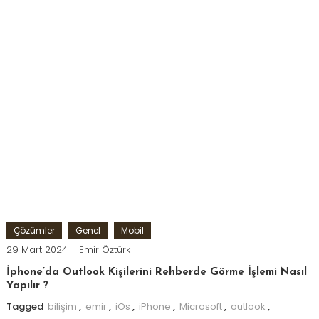
Çözümler
Genel
Mobil
29 Mart 2024
Emir Öztürk
İphone’da Outlook Kişilerini Rehberde Görme İşlemi Nasıl
Yapılır ?
Tagged
bilişim
,
emir
,
iOs
,
iPhone
,
Microsoft
,
outlook
,