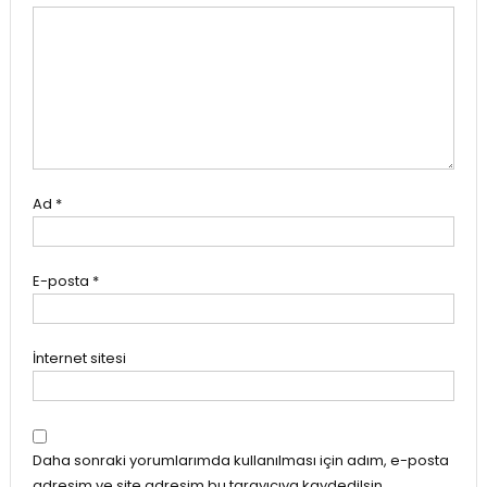
Ad
*
E-posta
*
İnternet sitesi
Daha sonraki yorumlarımda kullanılması için adım, e-posta
adresim ve site adresim bu tarayıcıya kaydedilsin.