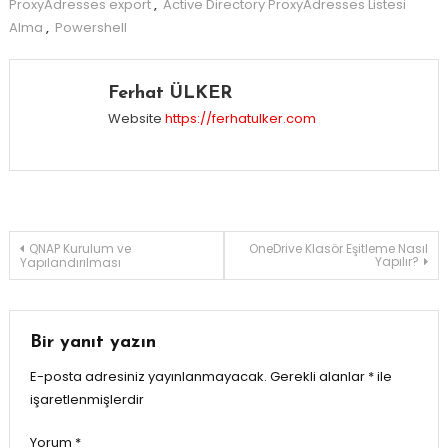
ProxyAdresses export
,
Active Directory ProxyAdresses Listesi
Alma
,
Powershell
Ferhat ÜLKER
Website
https://ferhatulker.com
Yazı
QNAP Kurulum ve
OneDrive Klasör Eşitleme Nasıl
Yapılır?
Yapılandırılması
gezinmesi
Bir yanıt yazın
E-posta adresiniz yayınlanmayacak.
Gerekli alanlar
*
ile
işaretlenmişlerdir
Yorum
*