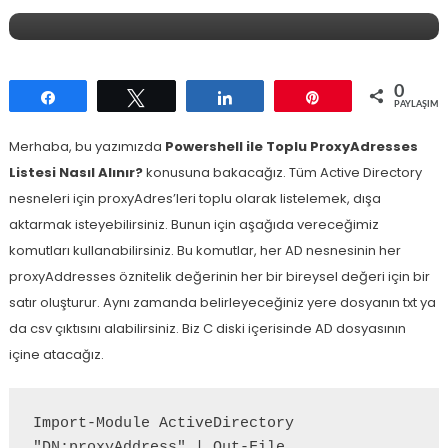
Nasıl Alınır?
0
Paylaş
Tweetle
Paylaş
Pin
PAYLAŞIML
Merhaba, bu yazımızda
Powershell ile Toplu ProxyAdresses
Listesi Nasıl Alınır?
konusuna bakacağız. Tüm Active Directory
nesneleri için proxyAdres’leri toplu olarak listelemek, dışa
aktarmak isteyebilirsiniz. Bunun için aşağıda vereceğimiz
komutları kullanabilirsiniz. Bu komutlar, her AD nesnesinin her
proxyAddresses öznitelik değerinin her bir bireysel değeri için bir
satır oluşturur. Aynı zamanda belirleyeceğiniz yere dosyanın txt ya
da csv çıktısını alabilirsiniz. Biz C diski içerisinde AD dosyasının
içine atacağız.
Import-Module ActiveDirectory

"DN;proxyAddress" | Out-File 