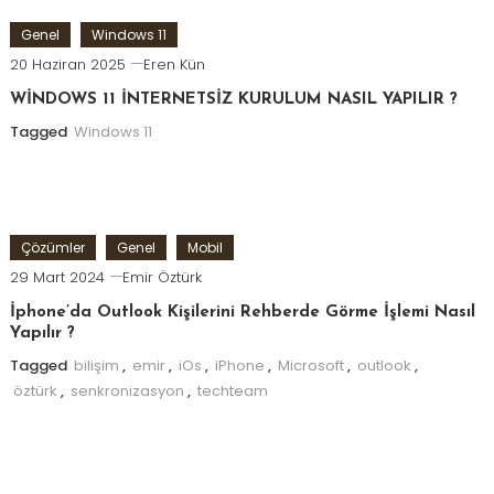
Genel
Windows 11
20 Haziran 2025
Eren Kün
WİNDOWS 11 İNTERNETSİZ KURULUM NASIL YAPILIR ?
Tagged
Windows 11
Çözümler
Genel
Mobil
29 Mart 2024
Emir Öztürk
İphone’da Outlook Kişilerini Rehberde Görme İşlemi Nasıl
Yapılır ?
Tagged
bilişim
,
emir
,
iOs
,
iPhone
,
Microsoft
,
outlook
,
öztürk
,
senkronizasyon
,
techteam