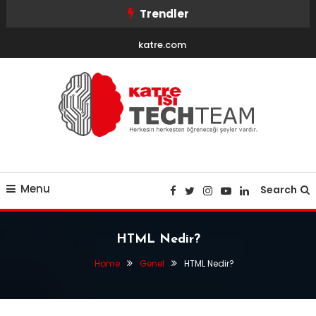
Skip
Trendler
To
katre.com
Content
Herkesin herkesten öğreneceği şeyler vardır
KatreTechTeam
Menu
Search
HTML Nedir?
Home
Genel
HTML Nedir?