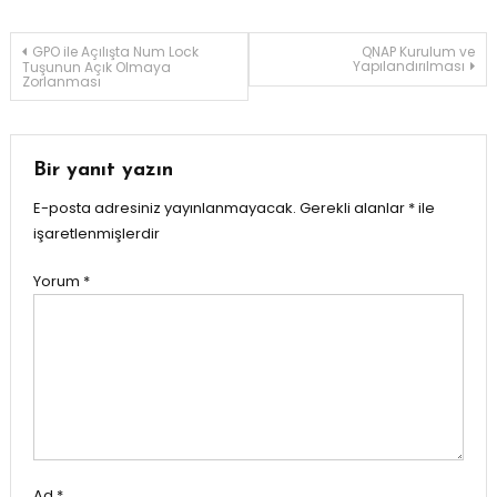
Yazı
GPO ile Açılışta Num Lock
QNAP Kurulum ve
Yapılandırılması
Tuşunun Açık Olmaya
Zorlanması
gezinmesi
Bir yanıt yazın
E-posta adresiniz yayınlanmayacak.
Gerekli alanlar
*
ile
işaretlenmişlerdir
Yorum
*
Ad
*