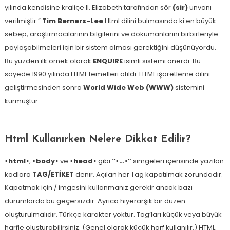
yılında kendisine kraliçe II. Elizabeth tarafından sör
(sir)
unvanı
verilmiştir.”
Tim Berners-Lee
Html dilini bulmasında ki en büyük
sebep, araştırmacılarının bilgilerini ve dokümanlarını birbirleriyle
paylaşabilmeleri için bir sistem olması gerektiğini düşünüyordu.
Bu yüzden ilk örnek olarak
ENQUIRE
isimli sistemi önerdi. Bu
sayede 1990 yılında HTML temelleri atıldı. HTML işaretleme dilini
geliştirmesinden sonra
World Wide Web (WWW)
sistemini
kurmuştur.
Html Kullanırken Nelere Dikkat Edilir?
<html>
,
<body>
ve
<head>
gibi
“<…>”
simgeleri içerisinde yazılan
kodlara
TAG/ETİKET
denir. Açılan her Tag kapatılmak zorundadır.
Kapatmak için / imgesini kullanmanız gerekir ancak bazı
durumlarda bu geçersizdir. Ayrıca hiyerarşik bir düzen
oluşturulmalıdır. Türkçe karakter yoktur. Tag’ları küçük veya büyük
harfle oluşturabilirsiniz. (Genel olarak küçük harf kullanılır.) HTML