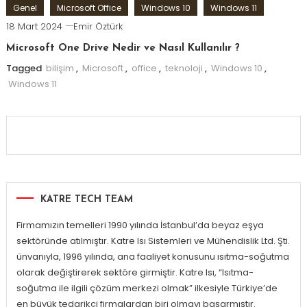
Genel
Microsoft Office
Windows 10
Windows 11
18 Mart 2024
Emir Öztürk
Microsoft One Drive Nedir ve Nasıl Kullanılır ?
Tagged
bilişim
,
Microsoft
,
office
,
teknoloji
,
Windows 10
,
Windows 11
KATRE TECH TEAM
Firmamızın temelleri 1990 yılında İstanbul’da beyaz eşya
sektöründe atılmıştır. Katre Isı Sistemleri ve Mühendislik Ltd. Şti.
ünvanıyla, 1996 yılında, ana faaliyet konusunu ısıtma-soğutma
olarak değiştirerek sektöre girmiştir. Katre Isı, “Isıtma-
soğutma ile ilgili çözüm merkezi olmak” ilkesiyle Türkiye’de
en büyük tedarikçi firmalardan biri olmayı başarmıştır.