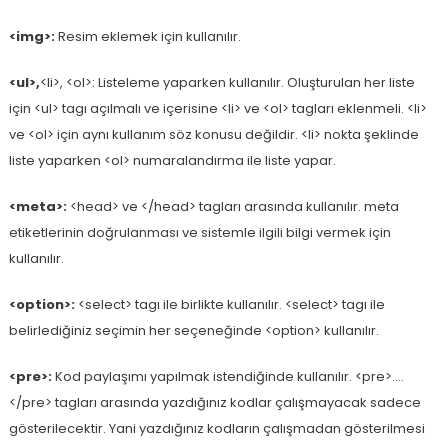
<img>:
Resim eklemek için kullanılır.
<ul>,
<li>, <ol>: Listeleme yaparken kullanılır. Oluşturulan her liste
için <ul> tagı açılmalı ve içerisine <li> ve <ol> tagları eklenmeli. <li>
ve <ol> için aynı kullanım söz konusu değildir. <li> nokta şeklinde
liste yaparken <ol> numaralandırma ile liste yapar.
<meta>:
<head> ve </head> tagları arasında kullanılır. meta
etiketlerinin doğrulanması ve sistemle ilgili bilgi vermek için
kullanılır.
<option>:
<select> tagı ile birlikte kullanılır. <select> tagı ile
belirlediğiniz seçimin her seçeneğinde <option> kullanılır.
<pre>:
Kod paylaşımı yapılmak istendiğinde kullanılır. <pre>….
</pre> tagları arasında yazdığınız kodlar çalışmayacak sadece
gösterilecektir. Yani yazdığınız kodların çalışmadan gösterilmesi