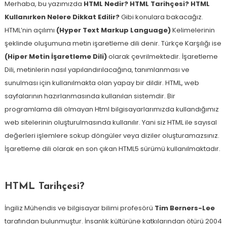
Merhaba, bu yazımızda
HTML Nedir?
HTML Tarihçesi? HTML
Kullanırken Nelere Dikkat Edilir?
Gibi konulara bakacağız.
HTML’nin açılımı
(Hyper Text Markup Language)
Kelimelerinin
şeklinde oluşumuna metin işaretleme dili denir. Türkçe Karşılığı ise
(Hiper Metin İşaretleme Dili)
olarak çevrilmektedir. İşaretleme
Dili, metinlerin nasıl yapılandırılacağına, tanımlanması ve
sunulması için kullanılmakta olan yapay bir dildir. HTML, web
sayfalarının hazırlanmasında kullanılan sistemdir. Bir
programlama dili olmayan Html bilgisayarlarımızda kullandığımız
web sitelerinin oluşturulmasında kullanılır. Yani siz HTML ile sayısal
değerleri işlemlere sokup döngüler veya diziler oluşturamazsınız.
İşaretleme dili olarak en son çıkan HTML5 sürümü kullanılmaktadır.
HTML Tarihçesi?
İngiliz Mühendis ve bilgisayar bilimi profesörü
Tim Berners-Lee
tarafından bulunmuştur. İnsanlık kültürüne katkılarından ötürü 2004