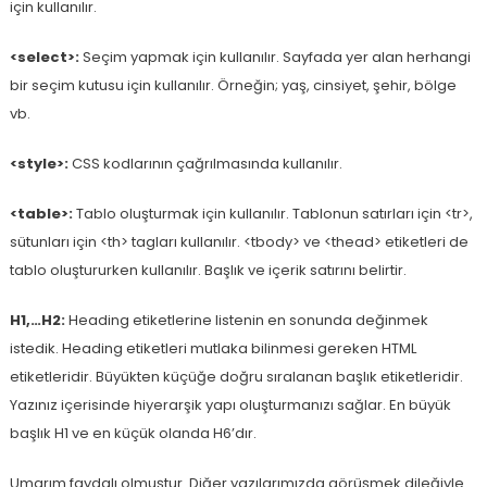
için kullanılır.
<select>:
Seçim yapmak için kullanılır. Sayfada yer alan herhangi
bir seçim kutusu için kullanılır. Örneğin; yaş, cinsiyet, şehir, bölge
vb.
<style>:
CSS kodlarının çağrılmasında kullanılır.
<table>:
Tablo oluşturmak için kullanılır. Tablonun satırları için <tr>,
sütunları için <th> tagları kullanılır. <tbody> ve <thead> etiketleri de
tablo oluştururken kullanılır. Başlık ve içerik satırını belirtir.
H1,…H2:
Heading etiketlerine listenin en sonunda değinmek
istedik. Heading etiketleri mutlaka bilinmesi gereken HTML
etiketleridir. Büyükten küçüğe doğru sıralanan başlık etiketleridir.
Yazınız içerisinde hiyerarşik yapı oluşturmanızı sağlar. En büyük
başlık H1 ve en küçük olanda H6’dır.
Umarım faydalı olmuştur. Diğer yazılarımızda görüşmek dileğiyle…