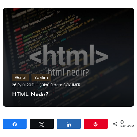
Genel
Yazılım
26 Eylül 2021
Şükrü Erdem SOYUMER
HTML Nedir?
0
Paylaş
Tweetle
Paylaş
Pin
PAYLAŞIML